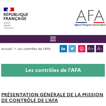
Panneau de gestion des cookies
Aller
au
contenu
principal
A+
A-
FIL
Accueil
Les contrôles de l'AFA
D'ARIANE
Les contrôles de l'AFA
PRÉSENTATION GÉNÉRALE DE LA MISSION
DE CONTRÔLE DE L'AFA