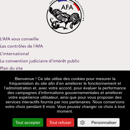
L'AFA vous conseille
Les contrôles de l'AFA
L'international
La convention judiciaire d'intérêt public
Plan du site
Nous contacter
Bienvenue ! Ce site utilise des cookies pour mesurer la
Rejoindre notre équipe
fréquentation du site afin d’en améliorer le fonctionnement et
l’administration et, avec votre accord, pour évaluer la performance
Mentions légales
des campagnes d’informations gouvernementales et améliorer
votre expérience utilisateur, ainsi que pour vous proposer des
Procédure de recueil et de traitement des signalements
services interactifs fournis par nos partenaires. Nous conservons
Données personnelles
votre choix pendant 6 mois. Vous pouvez changer ce choix à tout
moment.
legifrance.gouv.fr
service-public.fr
gouvernement.fr
Tout accepter
Tout refuser
Personnaliser
data.gouv.fr