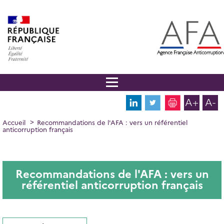
Panneau de gestion des cookies
Aller
au
contenu
principal
A+
A-
FIL
Accueil
Recommandations de l'AFA : vers un référentiel
anticorruption français
D'ARIANE
Recommandations de l'AFA : vers un
référentiel anticorruption français