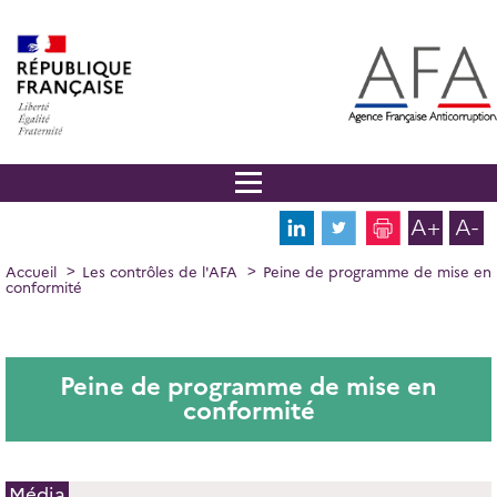
Panneau de gestion des cookies
Aller
au
contenu
principal
A+
A-
FIL
Accueil
Les contrôles de l'AFA
Peine de programme de mise en
conformité
D'ARIANE
Peine de programme de mise en
conformité
Média