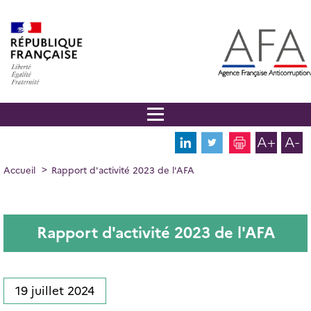
Panneau de gestion des cookies
Aller
au
contenu
principal
A+
A-
FIL
Accueil
Rapport d'activité 2023 de l'AFA
D'ARIANE
Rapport d'activité 2023 de l'AFA
19 juillet 2024