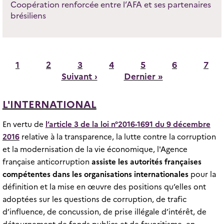
Coopération renforcée entre l’AFA et ses partenaires
brésiliens
Pagination
Page
Page
Page
Page
Page
Page
Page
1
2
3
4
5
6
7
Page
Dernière
Suivant ›
Dernier »
suivante
page
L'INTERNATIONAL
En vertu de
l’article 3 de la loi n°2016-1691 du 9 décembre
2016
relative à la transparence, la lutte contre la corruption
et la modernisation de la vie économique, l'Agence
française anticorruption
assiste les
autorités françaises
compétentes dans les organisations internationales
pour la
définition et la mise en œuvre des positions qu’elles ont
adoptées sur les questions de corruption, de trafic
d’influence, de concussion, de prise illégale d’intérêt, de