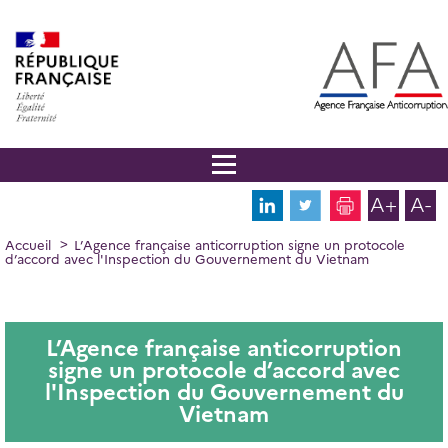
Panneau de gestion des cookies
Aller
au
contenu
principal
A+
A-
FIL
Accueil
L’Agence française anticorruption signe un protocole
d’accord avec l'Inspection du Gouvernement du Vietnam
D'ARIANE
L’Agence française anticorruption
signe un protocole d’accord avec
l'Inspection du Gouvernement du
Vietnam