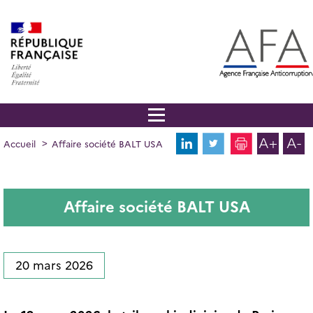
Panneau de gestion des cookies
Aller
au
contenu
principal
A+
A-
FIL
Accueil
Affaire société BALT USA
D'ARIANE
Affaire société BALT USA
20 mars 2026